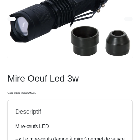
Mire Oeuf Led 3w
Code article : COUV90001
Descriptif
Mire-œufs LED
--> Le mire-œufs (lampe à mirer) permet de suivre